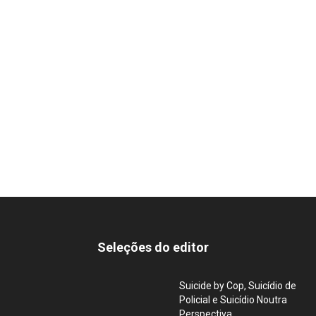
Seleções do editor
Suicide by Cop, Suicídio de
Policial e Suicídio Noutra
Perspectiva