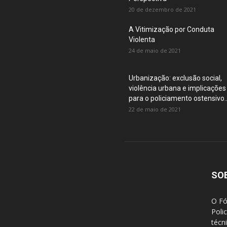
20 de dezembro de 2021
A Vitimização por Conduta
Violenta
24 de maio de 2021
Urbanização: exclusão social,
violência urbana e implicações
para o policiamento ostensivo..
22 de maio de 2021
SO
O Fó
Poli
técn