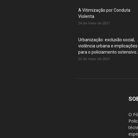
A Vitimização por Conduta
Violenta
24 de maio de 2021
Urbanização: exclusão social,
violência urbana e implicações
para o policiamento ostensivo..
22 de maio de 2021
SO
O Fó
Poli
técn
espec