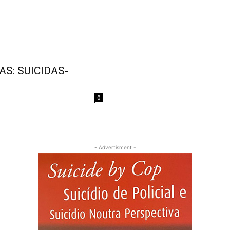
S: SUICIDAS-
0
- Advertisment -