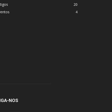
tigos
20
ventos
4
IGA-NOS