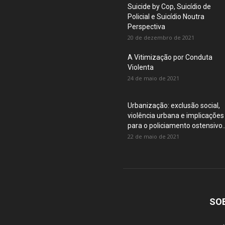
Suicide by Cop, Suicídio de
Policial e Suicídio Noutra
Perspectiva
20 de dezembro de 2021
A Vitimização por Conduta
Violenta
24 de maio de 2021
Urbanização: exclusão social,
violência urbana e implicações
para o policiamento ostensivo..
22 de maio de 2021
SO