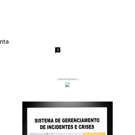
nta
0
- Advertisment -