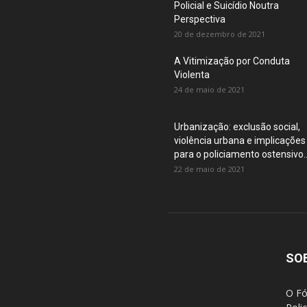
Policial e Suicídio Noutra
Perspectiva
20 de dezembro de 2021
A Vitimização por Conduta
Violenta
24 de maio de 2021
Urbanização: exclusão social,
violência urbana e implicações
para o policiamento ostensivo..
22 de maio de 2021
SO
O Fó