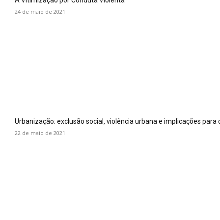
A Vitimização por Conduta Violenta
24 de maio de 2021
Urbanização: exclusão social, violência urbana e implicações para 
22 de maio de 2021