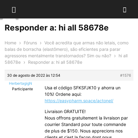
Responder a: hi all 58678e
›
›
Home
Fóruns
Você acredita que armas não letais, como
balas de borracha (elastômero), são eficientes para parar
›
agressores mentalmente transtornados? Sim ou não?
hi all
›
58678e
Responder a: hi all 58678e
30 de agosto de 2022 às 12:54
#1576
HerbertagigN
Usa el código SFKSFJK10 y ahorra un
Participante
10%! Ordene aqui:
https://easypharm.space/actonel/
Livraison GRATUITE!
Nous offrons gratuitement la livraison par
courrier Standard pour toute commande
de plus de $150. Nous apprecions nos
clients et c’est la facon dont nous